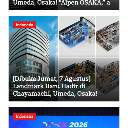
Umeda, Osaka! “Alpen OSAKA,” a
Tax-Free Sports Flagship Store
and One of the Largest in Western
Japan, Celebrates Its Grand
Indonesia
Opening
[Dibuka Jumat, 7 Agustus]
Landmark Baru Hadir di
Chayamachi, Umeda, Osaka!
“Alpen OSAKA”, Toko Unggulan
Olahraga Bebas Pajak Terbesar di
Jepang Bagian Barat, Resmi
Indonesia
Dibuka