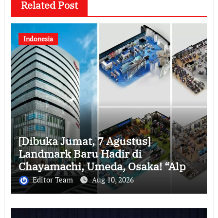
Related Post
Indonesia
[Dibuka Jumat, 7 Agustus]
Landmark Baru Hadir di
Chayamachi, Umeda, Osaka! “Alpen
OSAKA”, Toko Unggulan Olahraga
Editor Team
Aug 10, 2026
Bebas Pajak Terbesar di Jepang
Bagian Barat, Resmi Dibuka