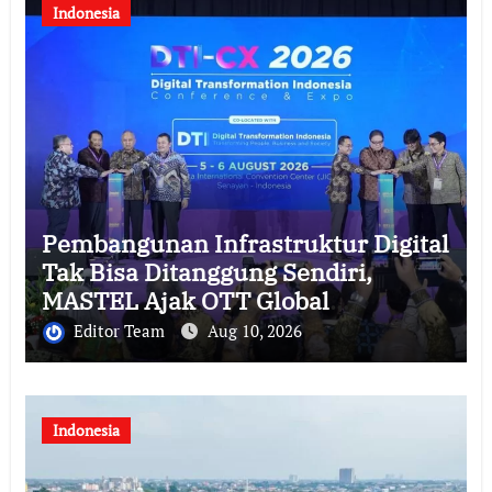
Indonesia
Pembangunan Infrastruktur Digital
Tak Bisa Ditanggung Sendiri,
MASTEL Ajak OTT Global
Berkontribusi
Editor Team
Aug 10, 2026
Indonesia