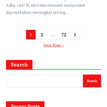
Adha 1447 H, aktivitas ekonomi masyarakat
diproyeksikan meningkat seiring…
Posts
1
2
…
72
pagination
Next Page »
Search
Search
Recent Posts