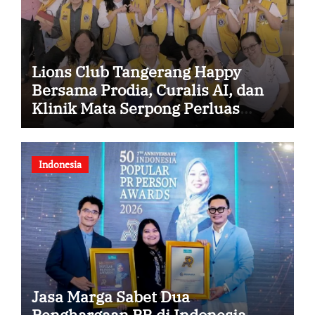
Lions Club Tangerang Happy
Bersama Prodia, Curalis AI, dan
Klinik Mata Serpong Perluas
Akses Layanan Kesehatan
Preventif melalui Bakti Sosial
Kesehatan
Indonesia
Jasa Marga Sabet Dua
Penghargaan PR di Indonesia