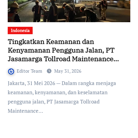
Indonesia
Tingkatkan Keamanan dan
Kenyamanan Pengguna Jalan, PT
Jasamarga Tollroad Maintenance
Laksanakan Pekerjaan Rekonstruksi
Editor Team
May 31, 2026
dan SFO di Ruas Tol Jakarta–
Jakarta, 31 Mei 2026 — Dalam rangka menjaga
Tangerang
keamanan, kenyamanan, dan keselamatan
pengguna jalan, PT Jasamarga Tollroad
Maintenance…