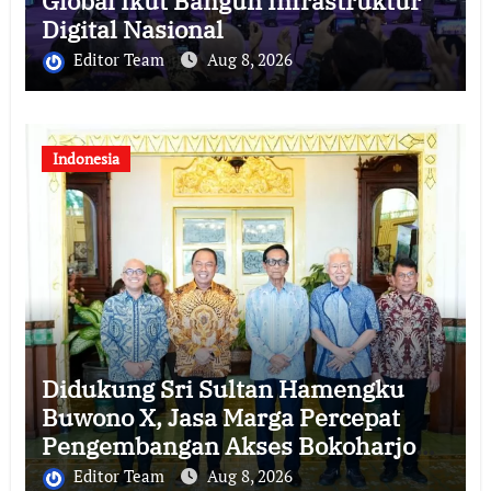
Global Ikut Bangun Infrastruktur
Digital Nasional
Editor Team
Aug 8, 2026
Indonesia
Didukung Sri Sultan Hamengku
Buwono X, Jasa Marga Percepat
Pengembangan Akses Bokoharjo
Tol Jogja-Solo untuk Dukung
Editor Team
Aug 8, 2026