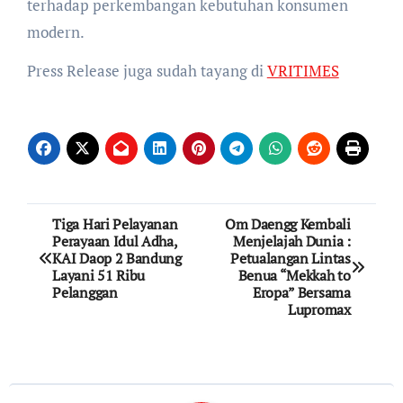
terhadap perkembangan kebutuhan konsumen
modern.
Press Release juga sudah tayang di
VRITIMES
Post
Tiga Hari Pelayanan
Om Daengg Kembali
Perayaan Idul Adha,
Menjelajah Dunia :
navigation
KAI Daop 2 Bandung
Petualangan Lintas
Layani 51 Ribu
Benua “Mekkah to
Pelanggan
Eropa” Bersama
Lupromax