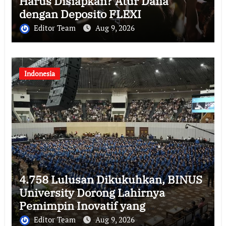
Harus Disiapkan? Atur Dana
dengan Deposito FLEXI
Editor Team
Aug 9, 2026
Indonesia
4.758 Lulusan Dikukuhkan, BINUS
University Dorong Lahirnya
Pemimpin Inovatif yang
Berdampak
Editor Team
Aug 9, 2026