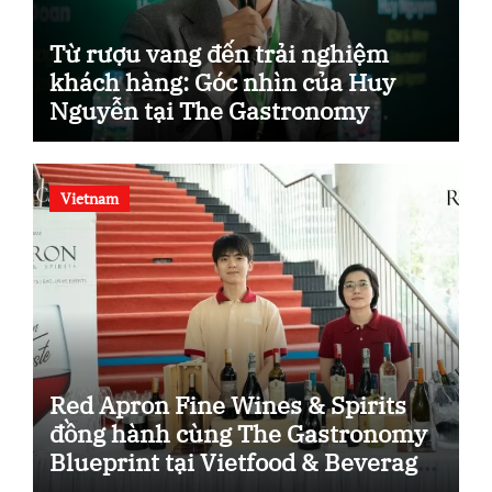
Từ rượu vang đến trải nghiệm
khách hàng: Góc nhìn của Huy
Nguyễn tại The Gastronomy
Blueprint.
Vietnam
Red Apron Fine Wines & Spirits
đồng hành cùng The Gastronomy
Blueprint tại Vietfood & Beverage
– ProPack Vietnam 2026.