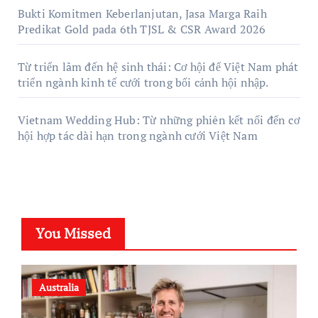
Bukti Komitmen Keberlanjutan, Jasa Marga Raih
Predikat Gold pada 6th TJSL & CSR Award 2026
Từ triển lãm đến hệ sinh thái: Cơ hội để Việt Nam phát
triển ngành kinh tế cưới trong bối cảnh hội nhập.
Vietnam Wedding Hub: Từ những phiên kết nối đến cơ
hội hợp tác dài hạn trong ngành cưới Việt Nam
You Missed
Australia