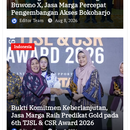
Buwono X, Jasa Marga Percepat
Pengembangan Akses Bokoharjo
Tol Jogja-Solo untuk Dukung
Editor Team
Aug 8, 2026
Konektivitas DIY
Indonesia
Bukti Komitmen Keberlanjutan,
Jasa Marga Raih Predikat Gold pada
6th TJSL & CSR Award 2026