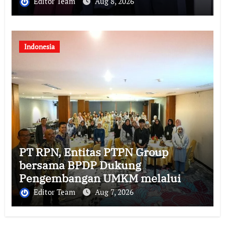
Editor Team
Aug 8, 2026
Indonesia
PT RPN, Entitas PTPN Group
bersama BPDP Dukung
Pengembangan UMKM melalui
Workshop Pangan Sehat Berbasis
Editor Team
Aug 7, 2026
Minyak Sawit