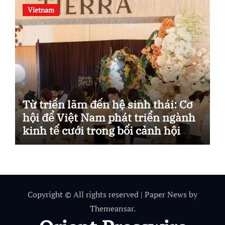
Vietnam
Từ triển lãm đến hệ sinh thái: Cơ
hội để Việt Nam phát triển ngành
kinh tế cưới trong bối cảnh hội
nhập.
Copyright © All rights reserved
|
Paper News
by
Themeansar
.