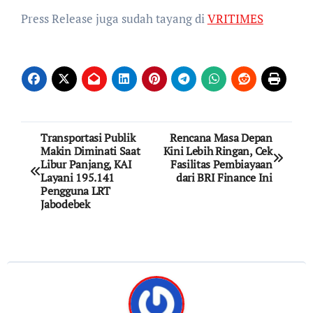
Press Release juga sudah tayang di
VRITIMES
Post
Transportasi Publik
Rencana Masa Depan
Makin Diminati Saat
Kini Lebih Ringan, Cek
navigation
Libur Panjang, KAI
Fasilitas Pembiayaan
Layani 195.141
dari BRI Finance Ini
Pengguna LRT
Jabodebek