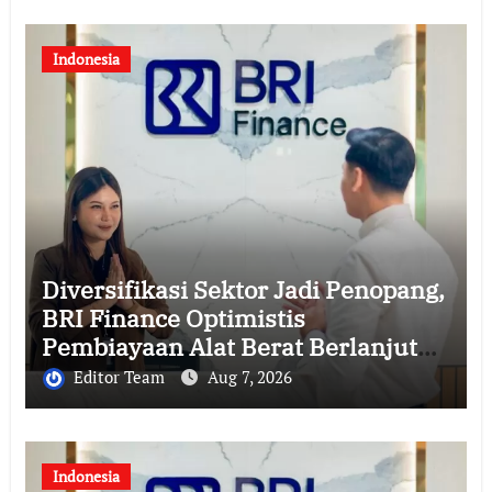
Indonesia
Diversifikasi Sektor Jadi Penopang,
BRI Finance Optimistis
Pembiayaan Alat Berat Berlanjut
hingga Akhir 2026
Editor Team
Aug 7, 2026
Indonesia