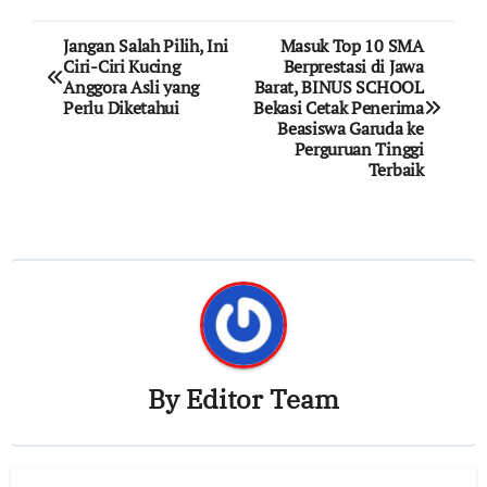
Post
Jangan Salah Pilih, Ini
Masuk Top 10 SMA
Ciri-Ciri Kucing
Berprestasi di Jawa
navigation
Anggora Asli yang
Barat, BINUS SCHOOL
Perlu Diketahui
Bekasi Cetak Penerima
Beasiswa Garuda ke
Perguruan Tinggi
Terbaik
By
Editor Team