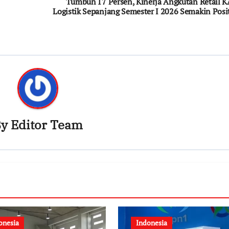
Tumbuh 17 Persen, Kinerja Angkutan Retail K
Logistik Sepanjang Semester I 2026 Semakin Posit
By
Editor Team
onesia
Indonesia