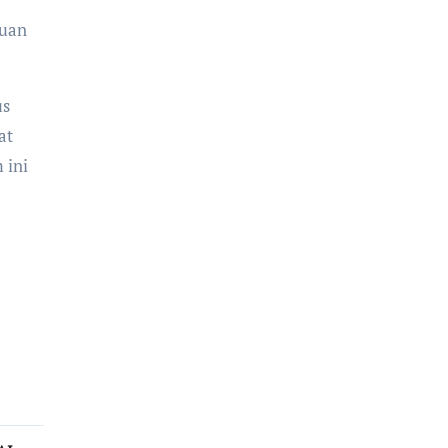
puan
us
at
 ini