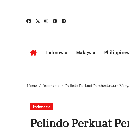
Skip
to
content
Indonesia
Malaysia
Philippines
Home
Indonesia
Pelindo Perkuat Pemberdayaan Masya
Indonesia
Pelindo Perkuat P