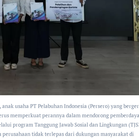
, terus memperkuat perannya dalam mendorong pemberday
elalui program Tanggung Jawab Sosial dan Lingkungan (TJS
perusahaan tidak terlepas dari dukungan masyarakat di