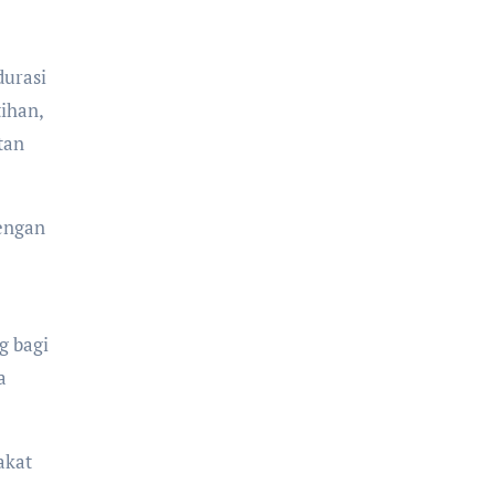
durasi
tihan,
tan
engan
g bagi
a
akat