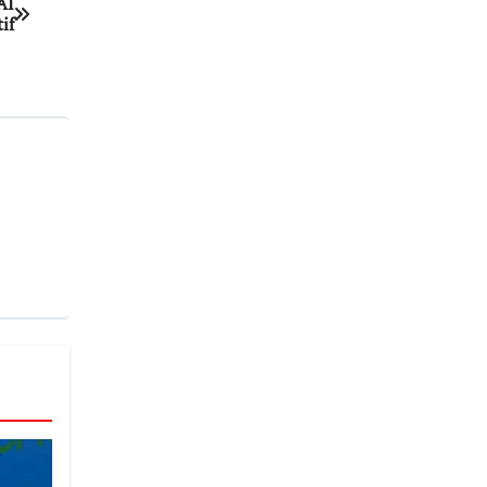
AI
if