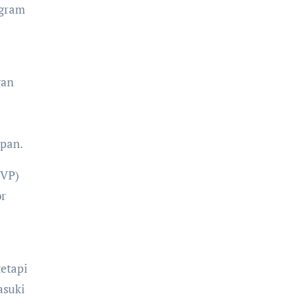
ogram
gan
epan.
PVP)
or
etapi
asuki