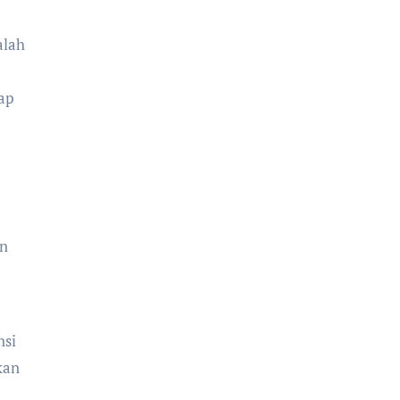
alah
ap
an
nsi
kan