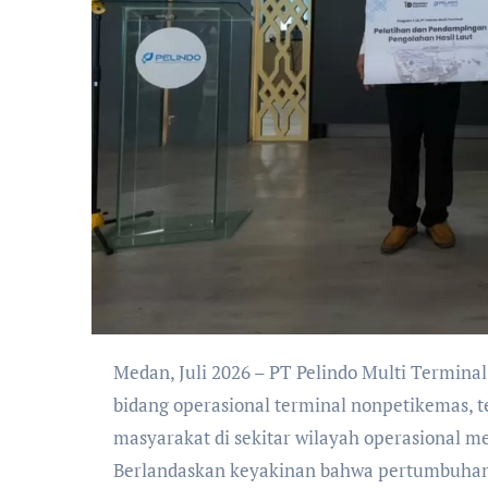
Medan, Juli 2026 – PT Pelindo Multi Terminal, anak usaha PT Pelabuhan Indonesia (Persero) yang bergerak di
bidang operasional terminal nonpetikemas
masyarakat di sekitar wilayah operasional m
Berlandaskan keyakinan bahwa pertumbuhan 