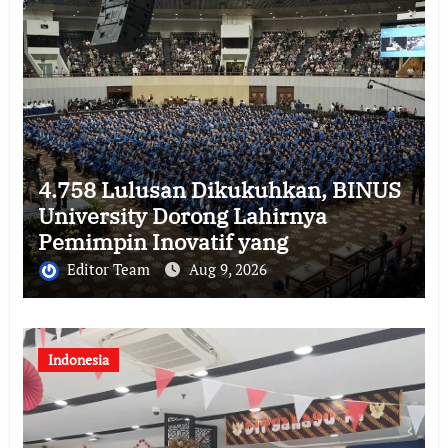
4.758 Lulusan Dikukuhkan, BINUS
University Dorong Lahirnya
Pemimpin Inovatif yang
Berdampak
Editor Team
Aug 9, 2026
Indonesia