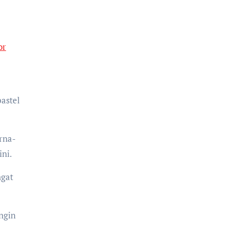
or
pastel
rna-
ini.
ngat
ngin