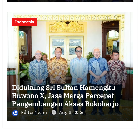
Indonesia
Didukung Sri Sultan Hamengku
Buwono X, Jasa Marga Percepat
Pengembangan Akses Bokoharjo
Tol Jogja-Solo untuk Dukung
Editor Team
Aug 8, 2026
Konektivitas DIY