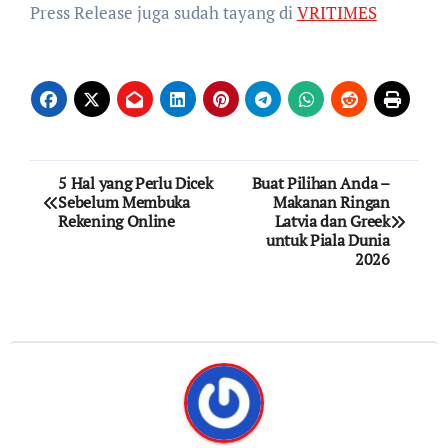
Press Release juga sudah tayang di
VRITIMES
Post
5 Hal yang Perlu Dicek
Buat Pilihan Anda –
Sebelum Membuka
Makanan Ringan
navigation
Rekening Online
Latvia dan Greek
untuk Piala Dunia
2026