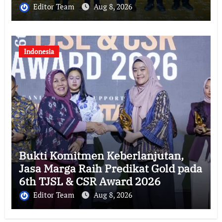
Tol Jogja-Solo untuk Dukung
Editor Team
Aug 8, 2026
Konektivitas DIY
Indonesia
Bukti Komitmen Keberlanjutan,
Jasa Marga Raih Predikat Gold pada
6th TJSL & CSR Award 2026
Editor Team
Aug 8, 2026