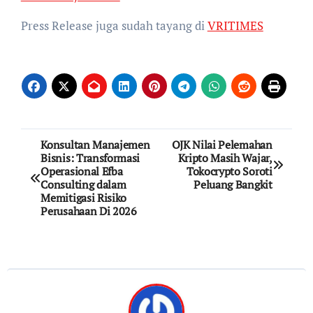
Press Release juga sudah tayang di
VRITIMES
Post
Konsultan Manajemen
OJK Nilai Pelemahan
Bisnis: Transformasi
Kripto Masih Wajar,
navigation
Operasional Efba
Tokocrypto Soroti
Consulting dalam
Peluang Bangkit
Memitigasi Risiko
Perusahaan Di 2026