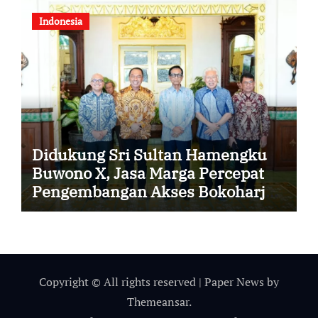
Indonesia
Didukung Sri Sultan Hamengku
Buwono X, Jasa Marga Percepat
Pengembangan Akses Bokoharjo
Tol Jogja-Solo untuk Dukung
Konektivitas DIY
Copyright © All rights reserved
|
Paper News
by
Themeansar
.