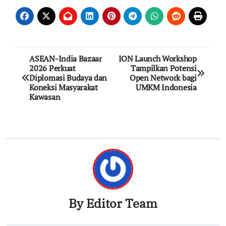
Post
ASEAN-India Bazaar
ION Launch Workshop
2026 Perkuat
Tampilkan Potensi
navigation
Diplomasi Budaya dan
Open Network bagi
Koneksi Masyarakat
UMKM Indonesia
Kawasan
By
Editor Team