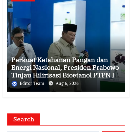
Perkuat Ketahanan Pangan dan
Energi Nasional, Presiden Prabowo
Tinjau Hilirisasi Bioetanol PTPN I
(Persero), Subholding Perkebunan
Editor Team
Aug 6, 2026
Nusantara
Search