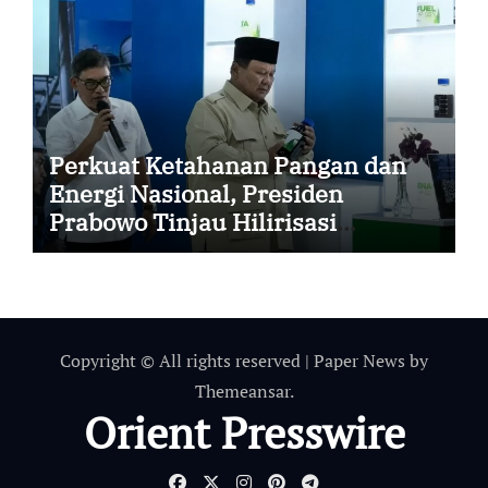
Perkuat Ketahanan Pangan dan
Energi Nasional, Presiden
Prabowo Tinjau Hilirisasi
Bioetanol PTPN I (Persero),
Subholding Perkebunan
Nusantara
Copyright © All rights reserved
|
Paper News
by
Themeansar
.
Orient Presswire