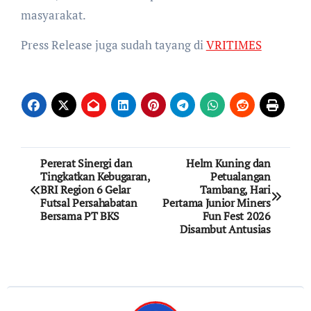
masyarakat.
Press Release juga sudah tayang di
VRITIMES
Post
Pererat Sinergi dan
Helm Kuning dan
Tingkatkan Kebugaran,
Petualangan
navigation
BRI Region 6 Gelar
Tambang, Hari
Futsal Persahabatan
Pertama Junior Miners
Bersama PT BKS
Fun Fest 2026
Disambut Antusias