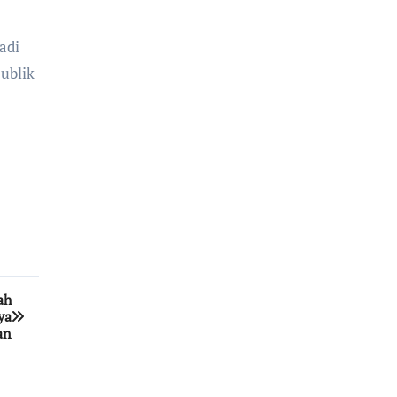
adi
ublik
ah
ya
an