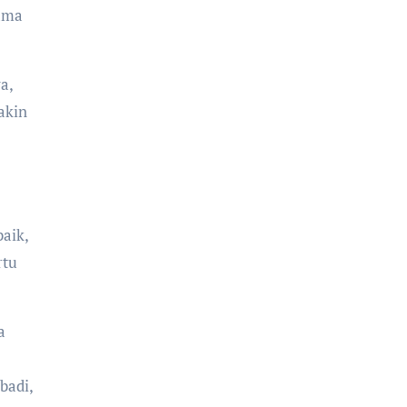
lama
a,
akin
aik,
rtu
a
badi,