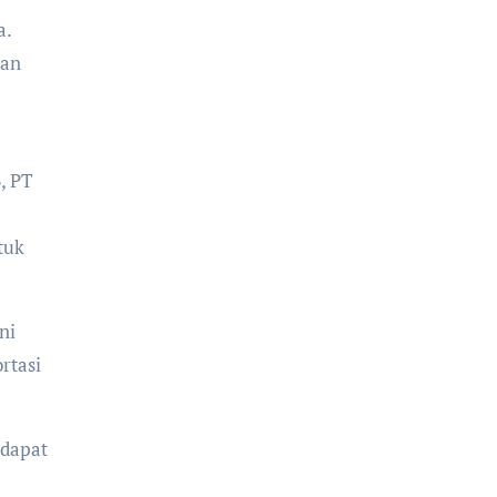
a.
kan
, PT
tuk
ni
rtasi
 dapat