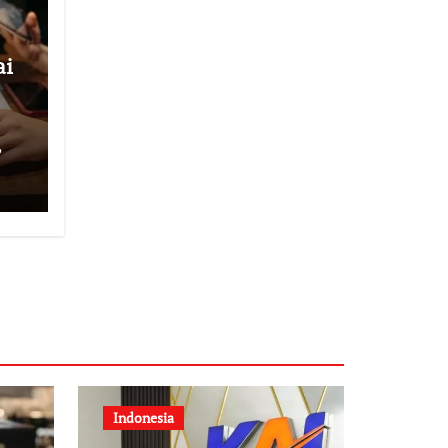
ai
,
Indonesia