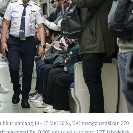
rif maksimal Rp10.000 untuk seluruh rute. LRT Jabodebek