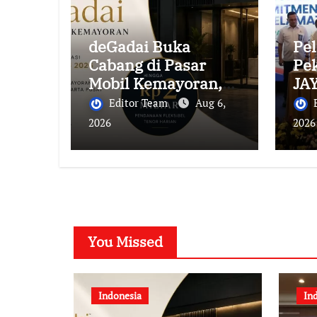
deGadai Buka
Pe
Cabang di Pasar
Pe
Mobil Kemayoran,
JA
Kucurkan Pinjaman
Ko
Editor Team
Aug 6,
hingga Rp2 Miliar
Be
2026
2026
untuk Showroom
You Missed
Indonesia
In