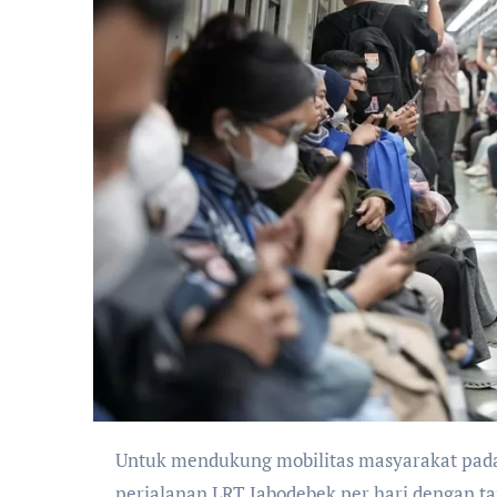
Untuk mendukung mobilitas masyarakat pada libur panjang 14–17 Mei 2026, KAI mengoperasikan 270
perjalanan LRT Jabodebek per hari dengan ta