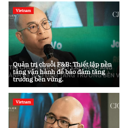
Vietnam
Quản trị chuỗi F&B: Thiết lập nền
tảng vận hành để bảo đảm tăng
trưởng bền vững.
Vietnam