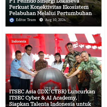
PT Pelindo Sinergi Lokaseva
Perkuat Konektivitas Ekosistem
Pelabuhan Melalui Pertumbuhan
Kinerja Semester I 2026
Editor Team
Aug 10, 2026
Indonesia
ITSEC Asia (IDX: CYBR) Luncurkan
ITSEC Cyber & AI Academy,
Siapkan Talenta Indonesia untuk