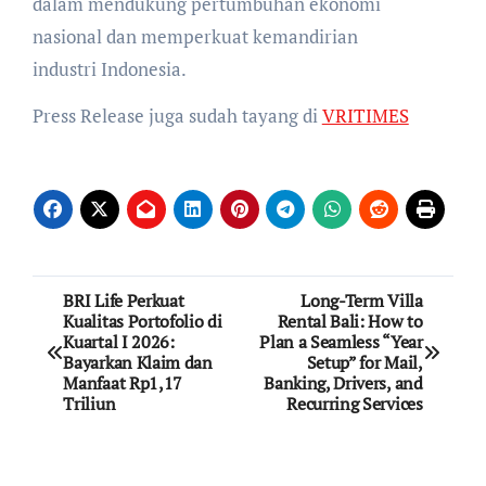
dalam mendukung pertumbuhan ekonomi
nasional dan memperkuat kemandirian
industri Indonesia.
Press Release juga sudah tayang di
VRITIMES
Post
BRI Life Perkuat
Long-Term Villa
Kualitas Portofolio di
Rental Bali: How to
navigation
Kuartal I 2026:
Plan a Seamless “Year
Bayarkan Klaim dan
Setup” for Mail,
Manfaat Rp1,17
Banking, Drivers, and
Triliun
Recurring Services