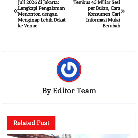
Juli 2026 di Jakarta:
Tembus 45 Miliar Sesi
navigation
Lengkapi Pengalaman
per Bulan, Cara
Menonton dengan
Konsumen Cari
Menginap Lebih Dekat
Informasi Mulai
ke Venue
Berubah
By
Editor Team
Related Post