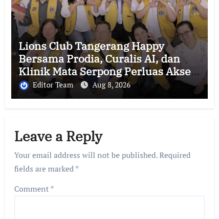
Lions Club Tangerang Happy
Bersama Prodia, Curalis AI, dan
Klinik Mata Serpong Perluas Akses
Layanan Kesehatan Preventif
Editor Team
Aug 8, 2026
melalui Bakti Sosial Kesehatan
Leave a Reply
Your email address will not be published.
Required
fields are marked
*
Comment
*