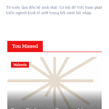
Từ triển lãm đến hệ sinh thái: Cơ hội để Việt Nam phát
triển ngành kinh tế cưới trong bối cảnh hội nhập.
You Missed
Malaysia