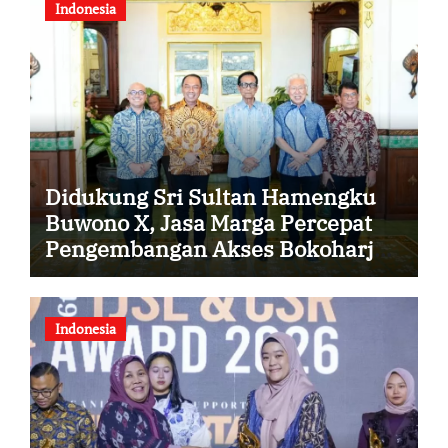
Indonesia
Didukung Sri Sultan Hamengku
Buwono X, Jasa Marga Percepat
Pengembangan Akses Bokoharjo
Tol Jogja-Solo untuk Dukung
Konektivitas DIY
Indonesia