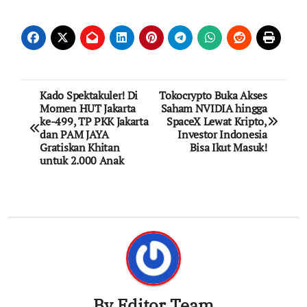
Post
Kado Spektakuler! Di
Tokocrypto Buka Akses
Momen HUT Jakarta
Saham NVIDIA hingga
navigation
ke-499, TP PKK Jakarta
SpaceX Lewat Kripto,
dan PAM JAYA
Investor Indonesia
Gratiskan Khitan
Bisa Ikut Masuk!
untuk 2.000 Anak
By
Editor Team