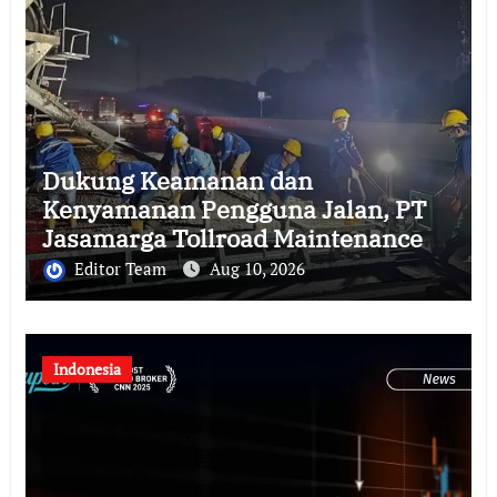
Dukung Keamanan dan
Kenyamanan Pengguna Jalan, PT
Jasamarga Tollroad Maintenance
Laksanakan Pekerjaan Preservasi
Editor Team
Aug 10, 2026
di Ruas Jalan Tol Jagorawi
Indonesia