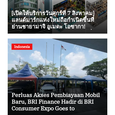
[เปิดให้บริการวันศุกร์ที่ 7 สิงหาคม]
แลนด์มาร์กแห่งใหม่ถือกำเนิดขึ้นที่
ย่านชายามาจิ อูเมดะ โอซากา!
“Alpen OSAKA” ร้านกีฬาเรือธงที่ใหญ่
ที่สุดแห่งหนึ่งในญี่ปุ่นฝั่งตะวันตก
รองรับการซื้อสินค้าปลอดภาษี เปิดให้
Indonesia
บริการอย่างเป็นทางการ
Perluas Akses Pembiayaan Mobil
Baru, BRI Finance Hadir di BRI
Consumer Expo Goes to
Summarecon Bekasi