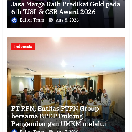
Jasa Marga Raih Predikat Gold pada
6th TJSL & CSR Award 2026
Editor Team
Aug 8, 2026
Indonesia
PT RPN, Entitas PTPN Group
bersama BPDP Dukung
Pengembangan UMKM melalui
Workshop Pangan Sehat Berbasis
Editor Team
Aug 7, 2026