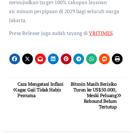
mewujudkan target 100% cakupan layanan
air minum perpipaan di 2029 bagi seluruh warga
Jakarta.
Press Release juga sudah tayang di
VRITIMES
Post
Cara Mengatasi Inflasi
Bitcoin Masih Berisiko
agar Gaji Tidak Habis
Turun ke US$50.000,
navigation
Percuma
Meski Peluang
Rebound Belum
Tertutup