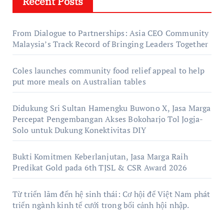
Recent Posts
From Dialogue to Partnerships: Asia CEO Community
Malaysia’s Track Record of Bringing Leaders Together
Coles launches community food relief appeal to help
put more meals on Australian tables
Didukung Sri Sultan Hamengku Buwono X, Jasa Marga
Percepat Pengembangan Akses Bokoharjo Tol Jogja-
Solo untuk Dukung Konektivitas DIY
Bukti Komitmen Keberlanjutan, Jasa Marga Raih
Predikat Gold pada 6th TJSL & CSR Award 2026
Từ triển lãm đến hệ sinh thái: Cơ hội để Việt Nam phát
triển ngành kinh tế cưới trong bối cảnh hội nhập.