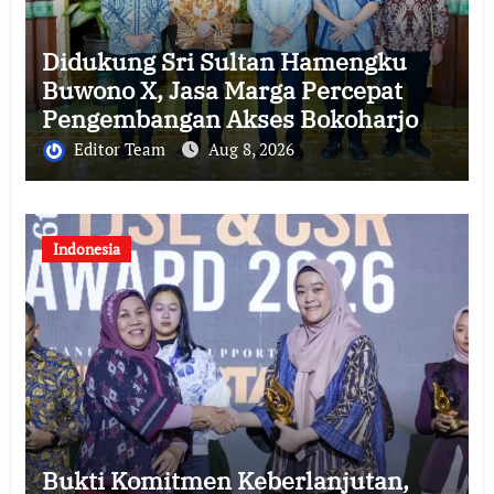
Didukung Sri Sultan Hamengku
Buwono X, Jasa Marga Percepat
Pengembangan Akses Bokoharjo
Tol Jogja-Solo untuk Dukung
Editor Team
Aug 8, 2026
Konektivitas DIY
Indonesia
Bukti Komitmen Keberlanjutan,