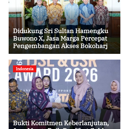
Didukung Sri Sultan Hamengku
Buwono X, Jasa Marga Percepat
Pengembangan Akses Bokoharjo
Tol Jogja-Solo untuk Dukung
Konektivitas DIY
Indonesia
Bukti Komitmen Keberlanjutan,