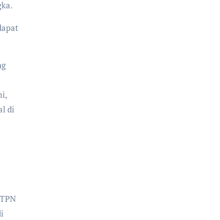
gka.
dapat
ng
i,
l di
PTPN
i