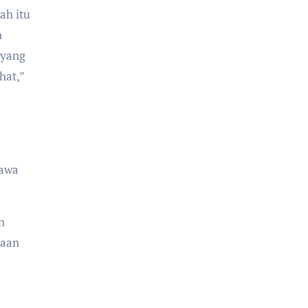
ah itu
n
 yang
hat,”
Jawa
n
haan