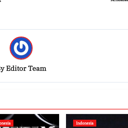
By
Editor Team
onesia
Indonesia