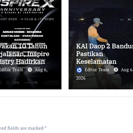
yakan 10 Tahun
KAI Daop 2 Bandu
jalanan, Inspire
Pastikan
istry Hadirkan
Keselamatan
ck Party
Perjalanan Kereta
Editor Team
Aug 6,
Editor Team
Aug 6
besar di Jakarta
Api Pasca Gempa
2026
Pangandaran,
Pemeriksaan Jalu
Masih Berlangsun
red fields are marked
*