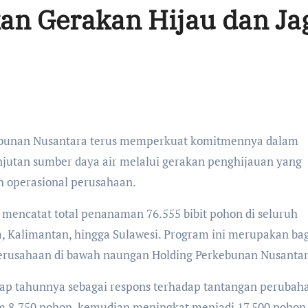
an Gerakan Hijau dan Ja
njutan sumber daya air melalui gerakan penghijauan yang
ah operasional perusahaan.
mencatat total penanaman 76.555 bibit pohon di seluruh
, Kalimantan, hingga Sulawesi. Program ini merupakan ba
perusahaan di bawah naungan Holding Perkebunan Nusantar
ap tahunnya sebagai respons terhadap tantangan perubah
m 8.750 pohon, kemudian meningkat menjadi 17.500 pohon