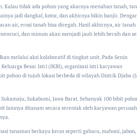
kan. Kalau tidak ada pohon yang akarnya menahan tanah, tan
inya jadi dangkal, kotor, dan akhirnya bikin banjir. Denga
n air, erosi tanah bisa dicegah. Hasil akhirnya, air tanah
 mencuci, dan minum akan menjadi jauh lebih bersih dan se
n melalui aksi kolaboratif di tingkat unit. Pada Senin
eluarga Besar Istri (IKBI), organisasi istri karyawan
 pohon di tujuh lokasi berbeda di wilayah Distrik Djaba (
n Sukamaju, Sukabumi, Jawa Barat. Sebanyak 100 bibit poho
bit lainnya ditanam secara serentak oleh karyawan perusa
nya.
si tanaman berkayu keras seperti gaharu, mahoni, jabon,