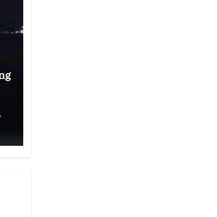
ng
,
r
g