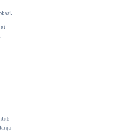
kasi.
rai
.
ntuk
lanja