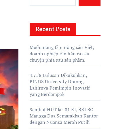
Recent Posts
Muốn nâng tầm nông sản Việt,
doanh nghiệp cần bán cả câu
chuyện phía sau sản phẩm.
4.758 Lulusan Dikukuhkan,
BINUS University Dorong
Lahirnya Pemimpin Inovatif
yang Berdampak
Sambut HUT ke-81 RI, BRI BO
Mangga Dua Semarakkan Kantor
dengan Nuansa Merah Putih