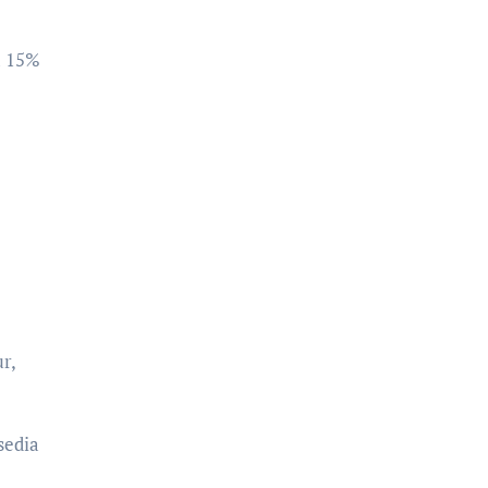
a 15%
r,
sedia