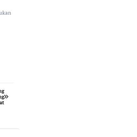
mukan
ng
ng
at