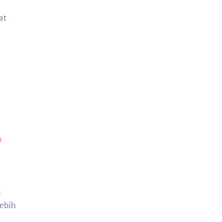
at
n
m
lebih