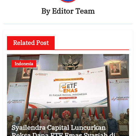
By
Editor Team
Related Post
Indonesia
Syailendra Capital Luncurkan
Reksa Dana ETF Emas Syariah di