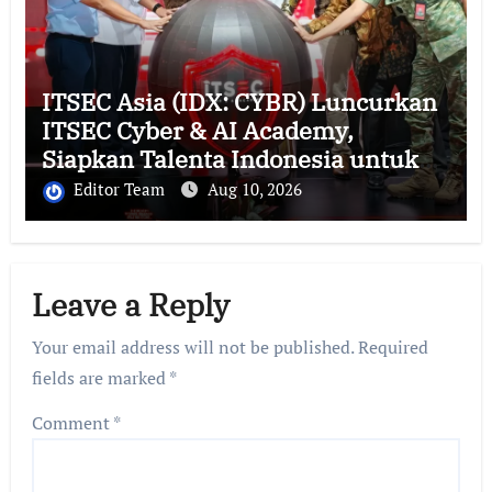
ITSEC Asia (IDX: CYBR) Luncurkan
ITSEC Cyber & AI Academy,
Siapkan Talenta Indonesia untuk
Mengamankan dan Memimpin Era
Editor Team
Aug 10, 2026
AI
Leave a Reply
Your email address will not be published.
Required
fields are marked
*
Comment
*