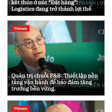
kết thúc ở nút “Đặt hàng”:
Logistics đang trở thành lợi thế
cạnh tranh mới của thương hiệu.
Vietnam
Quản trị chuỗi F&B: Thiết lập nền
tảng vận hành để bảo đảm tăng
trưởng bền vững.
Vietnam