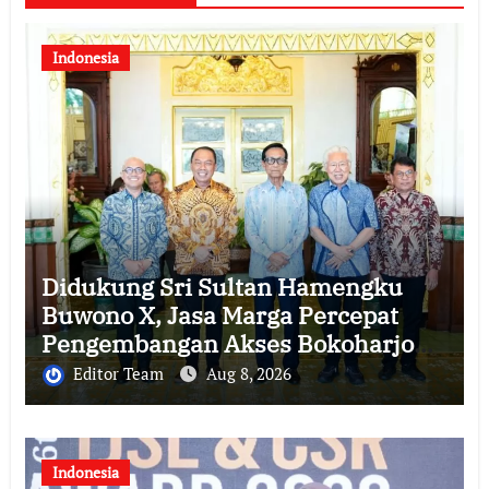
Indonesia
Didukung Sri Sultan Hamengku
Buwono X, Jasa Marga Percepat
Pengembangan Akses Bokoharjo
Tol Jogja-Solo untuk Dukung
Editor Team
Aug 8, 2026
Konektivitas DIY
Indonesia