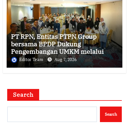
PT RPN, Entitas PTPN Group
bersama BPDP Dukung
Pengembangan UMKM melalui
Workshop Pangan Sehat Berbasis
Editor Team
Aug 7, 2026
Minyak Sawit
Search
Search