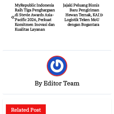
Post
MyRepublic Indonesia
Jajaki Peluang Bisnis
Raih Tiga Penghargaan
Baru Pengiriman
navigation
di Stevie Awards Asia-
Hewan Ternak, KAI
Pacific 2026, Perkuat
Logistik Teken MoU
Komitmen Inovasi dan
dengan Bogantara
Kualitas Layanan
By
Editor Team
Related Post