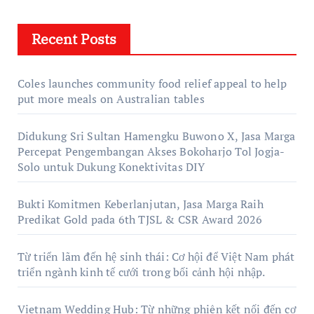
Recent Posts
Coles launches community food relief appeal to help
put more meals on Australian tables
Didukung Sri Sultan Hamengku Buwono X, Jasa Marga
Percepat Pengembangan Akses Bokoharjo Tol Jogja-
Solo untuk Dukung Konektivitas DIY
Bukti Komitmen Keberlanjutan, Jasa Marga Raih
Predikat Gold pada 6th TJSL & CSR Award 2026
Từ triển lãm đến hệ sinh thái: Cơ hội để Việt Nam phát
triển ngành kinh tế cưới trong bối cảnh hội nhập.
Vietnam Wedding Hub: Từ những phiên kết nối đến cơ