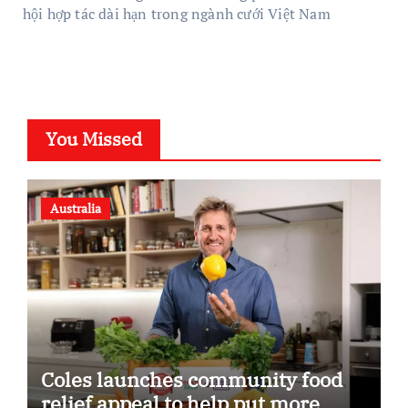
hội hợp tác dài hạn trong ngành cưới Việt Nam
You Missed
Australia
Coles launches community food
relief appeal to help put more