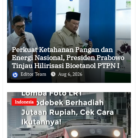
Perkuat Ketahanan Pangan dan
Energi Nasional, Presiden Prabowo
Tinjau Hilirisasi Bioetanol PTPN I
(Persero), Subholding Perkebunan
Editor Team
Aug 6, 2026
Nusantara
Indonesia