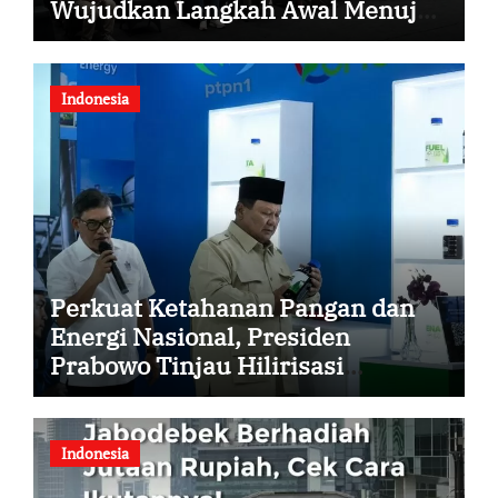
Wujudkan Langkah Awal Menuju
Karier Global
Indonesia
Perkuat Ketahanan Pangan dan
Energi Nasional, Presiden
Prabowo Tinjau Hilirisasi
Bioetanol PTPN I (Persero),
Subholding Perkebunan
Nusantara
Indonesia