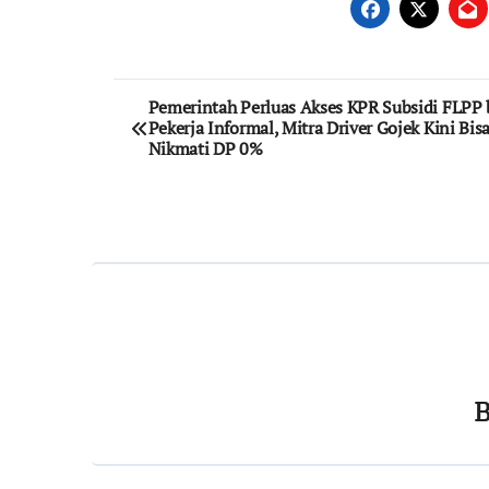
Post
Pemerintah Perluas Akses KPR Subsidi FLPP 
Pekerja Informal, Mitra Driver Gojek Kini Bis
navigation
Nikmati DP 0%