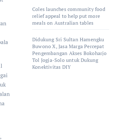
Coles launches community food
relief appeal to help put more
meals on Australian tables
gan
Didukung Sri Sultan Hamengku
pala
Buwono X, Jasa Marga Percepat
Pengembangan Akses Bokoharjo
Tol Jogja-Solo untuk Dukung
l
Konektivitas DIY
gai
duk
alan
ma
,