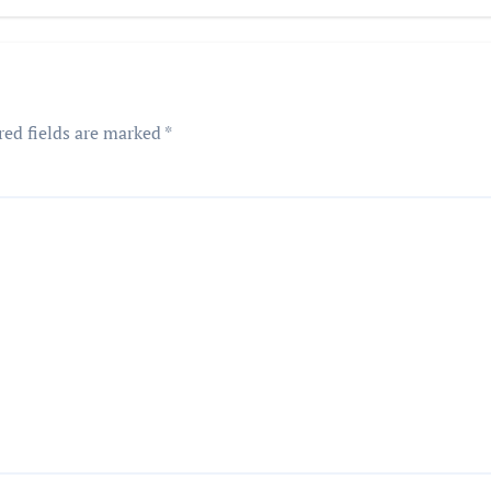
Jogja-Solo untuk
Dukung
Konektivitas DIY
red fields are marked
*