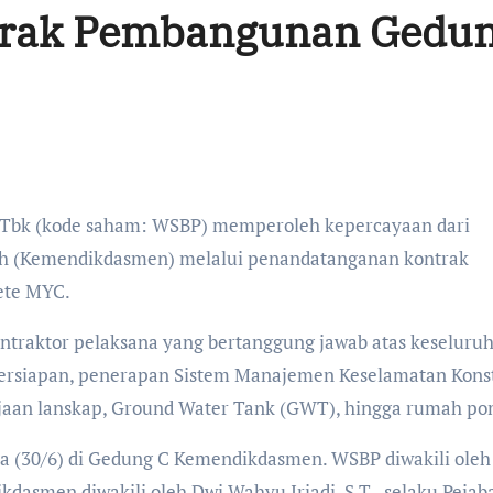
trak Pembangunan Gedu
h (Kemendikdasmen) melalui penandatanganan kontrak
ete MYC.
ontraktor pelaksana yang bertanggung jawab atas keseluru
 persiapan, penerapan Sistem Manajemen Keselamatan Kons
aan lanskap, Ground Water Tank (GWT), hingga rumah po
sa (30/6) di Gedung C Kemendikdasmen. WSBP diwakili oleh
dasmen diwakili oleh Dwi Wahyu Iriadi, S.T., selaku Pejab