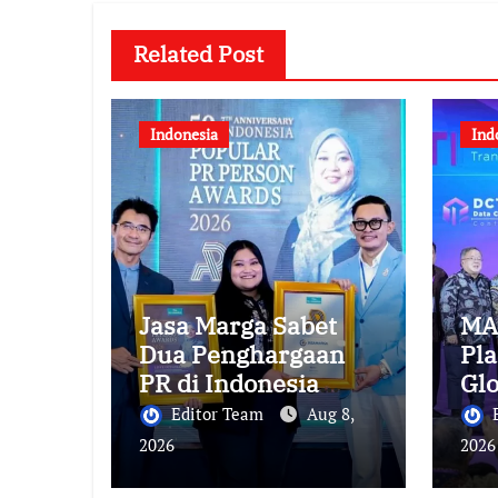
Related Post
Indonesia
Ind
Jasa Marga Sabet
MA
Dua Penghargaan
Pla
PR di Indonesia
Glo
Public Relations
Inf
Editor Team
Aug 8,
Summit 2026
Na
2026
2026