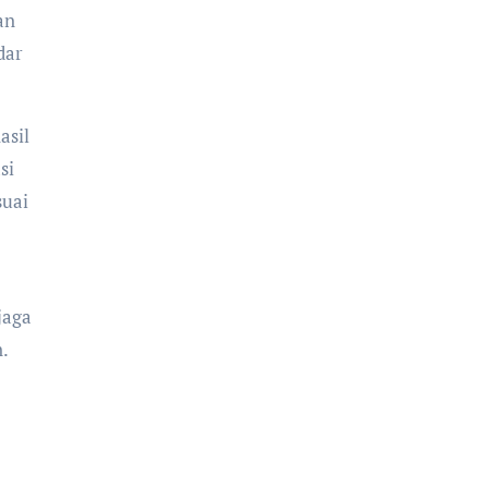
an
dar
asil
si
suai
jaga
.