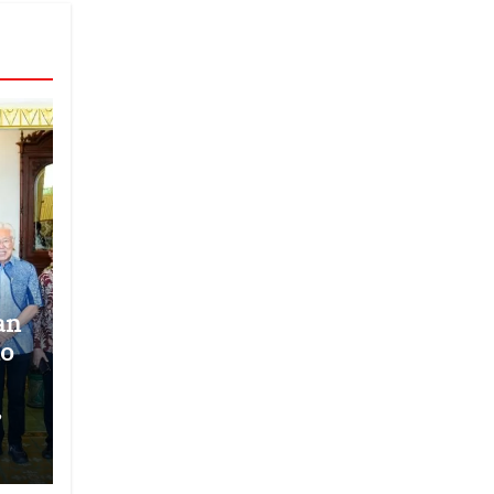
an
o
,
ol