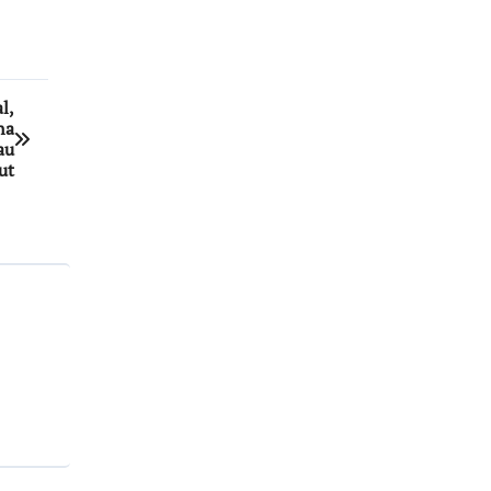
l,
na
au
ut