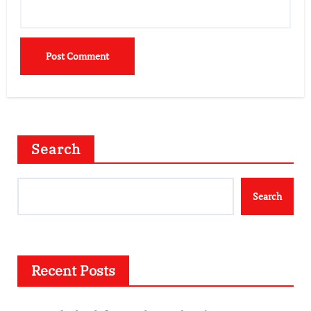
Search
Search
Recent Posts