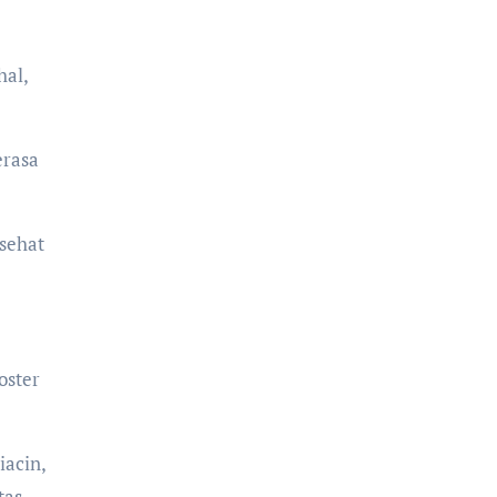
hal,
erasa
sehat
oster
iacin,
tas