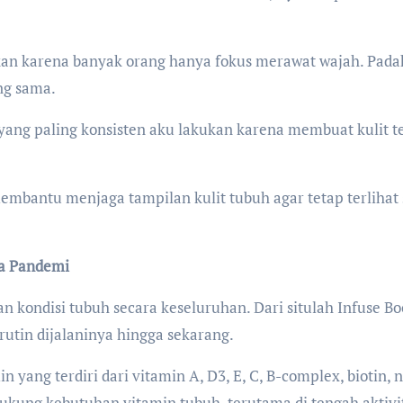
akan karena banyak orang hanya fokus merawat wajah. Pada
ng sama.
 yang paling konsisten aku lakukan karena membuat kulit t
mbantu menjaga tampilan kulit tubuh agar tetap terlihat 
sa Pandemi
 kondisi tubuh secara keseluruhan. Dari situlah Infuse Bo
utin dijalaninya hingga sekarang.
ang terdiri dari vitamin A, D3, E, C, B-complex, biotin, n
ukung kebutuhan vitamin tubuh, terutama di tengah aktivi