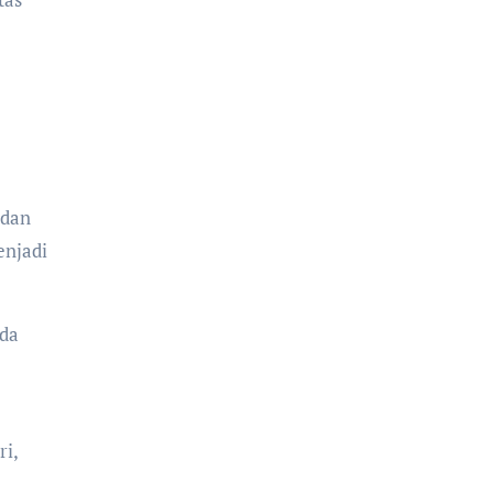
 dan
enjadi
da
ri,