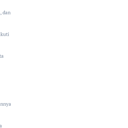
, dan
kuti
ta
annya
a