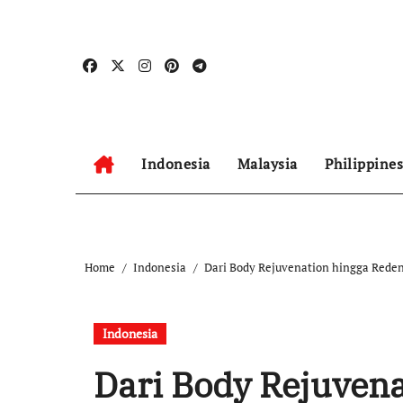
Skip
to
content
Indonesia
Malaysia
Philippines
Home
Indonesia
Dari Body Rejuvenation hingga Reden
Indonesia
Dari Body Rejuvena