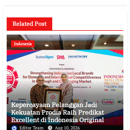
Related Post
Indonesia
Kepercayaan Pelanggan Jadi
Kekuatan Prodia Raih Predikat
Excellent di Indonesia Original
Brand 2026
Editor Team
Aug 10, 2026