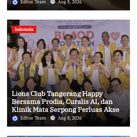
Editor Team
Aug 8, 2026
Indonesia
Lions Club Tangerang Happy
Bersama Prodia, Curalis AI, dan
Klinik Mata Serpong Perluas Akses
Layanan Kesehatan Preventif
Editor Team
Aug 8, 2026
melalui Bakti Sosial Kesehatan