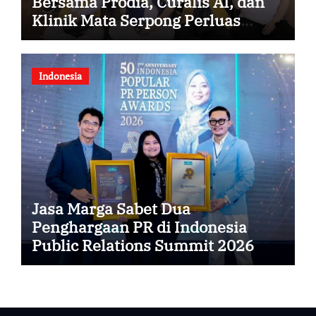
Bersama Prodia, Curalis AI, dan
Klinik Mata Serpong Perluas
Akses Layanan Kesehatan
Preventif melalui Bakti Sosial
Kesehatan
Indonesia
Jasa Marga Sabet Dua
Penghargaan PR di Indonesia
Public Relations Summit 2026