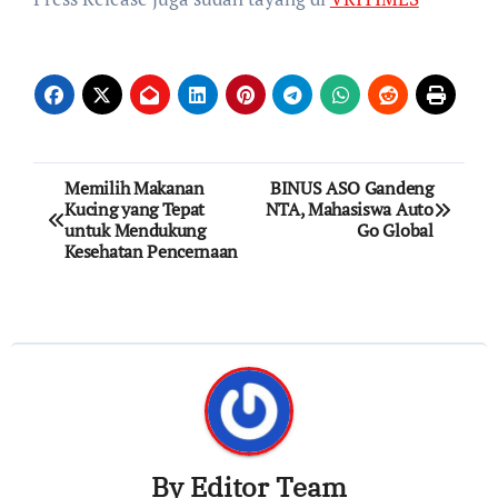
Post
Memilih Makanan
BINUS ASO Gandeng
Kucing yang Tepat
NTA, Mahasiswa Auto
navigation
untuk Mendukung
Go Global
Kesehatan Pencernaan
By
Editor Team