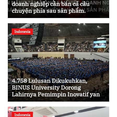
doanh nghiệp cần bán cả câu
chuyện phía sau sản phẩm.
Indonesia
4.758 Lulusan Dikukuhkan,
BINUS University Dorong
Lahirnya Pemimpin Inovatif yang
Berdampak
Indonesia