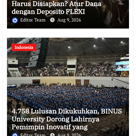
Harus Disiapkan? Atur Dana
dengan Deposito FLEXI
Editor Team
Aug 9, 2026
Indonesia
4.758 Lulusan Dikukuhkan, BINUS
University Dorong Lahirnya
Pemimpin Inovatif yang
Berdampak
Editor Team
Aug 9, 2026