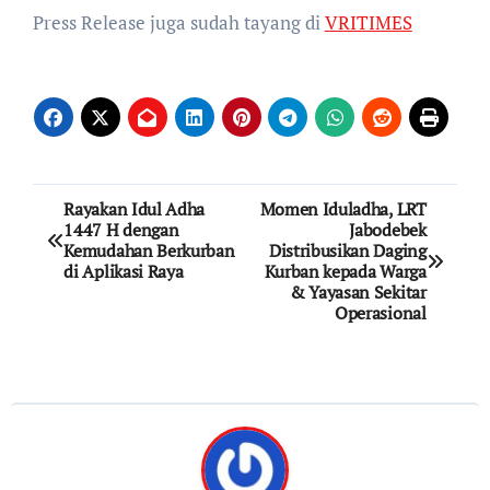
Press Release juga sudah tayang di
VRITIMES
Post
Rayakan Idul Adha
Momen Iduladha, LRT
1447 H dengan
Jabodebek
navigation
Kemudahan Berkurban
Distribusikan Daging
di Aplikasi Raya
Kurban kepada Warga
& Yayasan Sekitar
Operasional