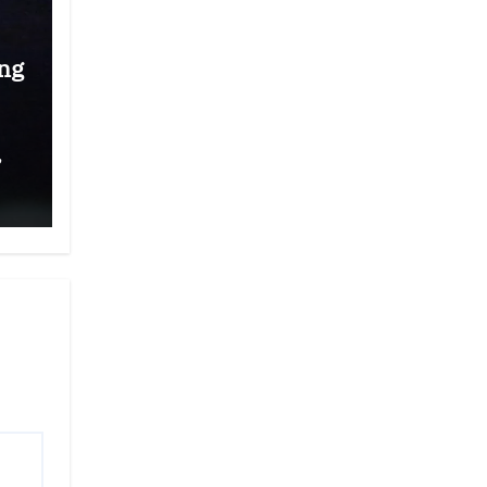
ng
,
r
g