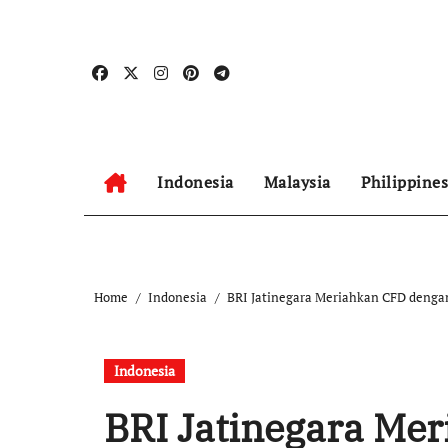
Skip
to
content
Indonesia
Malaysia
Philippines
Home
Indonesia
BRI Jatinegara Meriahkan CFD denga
Indonesia
BRI Jatinegara Me