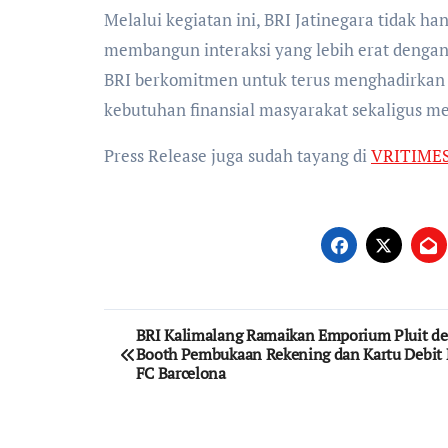
Melalui kegiatan ini, BRI Jatinegara tidak 
membangun interaksi yang lebih erat denga
BRI berkomitmen untuk terus menghadirkan 
kebutuhan finansial masyarakat sekaligus me
Press Release juga sudah tayang di
VRITIME
Post
BRI Kalimalang Ramaikan Emporium Pluit d
Booth Pembukaan Rekening dan Kartu Debit E
navigation
FC Barcelona