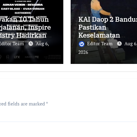
yakan 10 Tahun
KAI Daop 2 Bandu
jalanan, Inspire
Pastikan
istry Hadirkan
Keselamatan
ck Party
Perjalanan Kereta
Editor Team
Aug 6,
Editor Team
Aug 6
besar di Jakarta
Api Pasca Gempa
2026
Pangandaran,
Pemeriksaan Jalu
Masih Berlangsun
red fields are marked
*