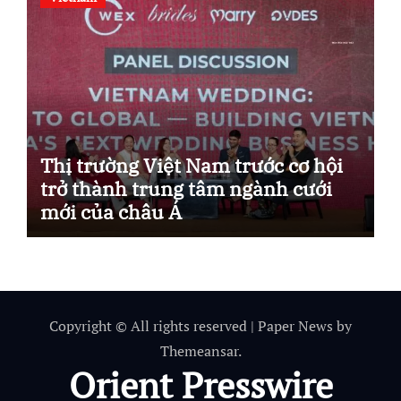
Thị trường Việt Nam trước cơ hội
trở thành trung tâm ngành cưới
mới của châu Á
Copyright © All rights reserved
|
Paper News
by
Themeansar
.
Orient Presswire