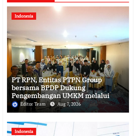
Indonesia
PT RPN, Entitas PTPN Group
bersama BPDP Dukung
Pengembangan UMKM melalui
Workshop Pangan Sehat Berbasis
Editor Team
Aug 7, 2026
Minyak Sawit
Indonesia