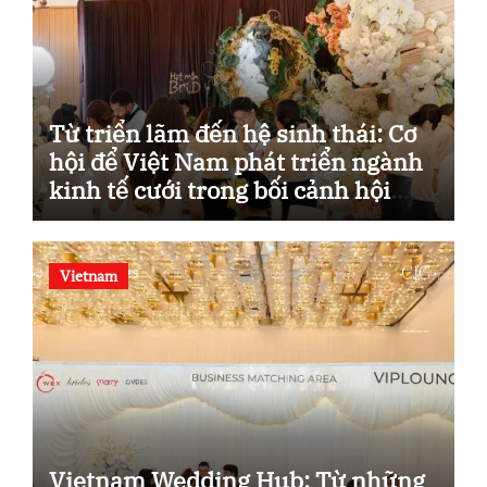
Từ triển lãm đến hệ sinh thái: Cơ
hội để Việt Nam phát triển ngành
kinh tế cưới trong bối cảnh hội
nhập.
Vietnam
Vietnam Wedding Hub: Từ những