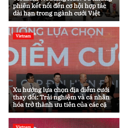
phiên kết nối đến cơ hội hợp tác
dài hạn trong ngành cưới Việt
Nam
Vietnam
Xu hướng lựa chọn địa điểm cưới
thay đổi: Trải nghiệm và cá nhân
hóa trở thành ưu tiên của các cặp
đôi hiện đại
Vietnam