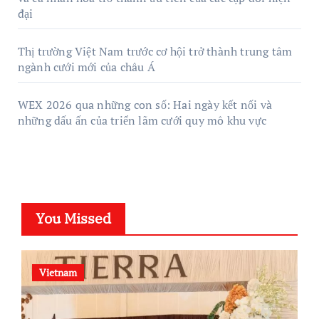
đại
Thị trường Việt Nam trước cơ hội trở thành trung tâm
ngành cưới mới của châu Á
WEX 2026 qua những con số: Hai ngày kết nối và
những dấu ấn của triển lãm cưới quy mô khu vực
You Missed
Vietnam