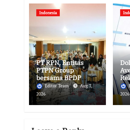
Indonesia
Ind
PT RPN, Entitas
Dol
PTPN Group
Av
bersama BPDP
Rek
Dukung
Inv
Editor Team
Aug 7,
Pengembangan
un
2026
2026
UMKM melalui
Workshop Pangan
Sehat Berbasis
Minyak Sawit