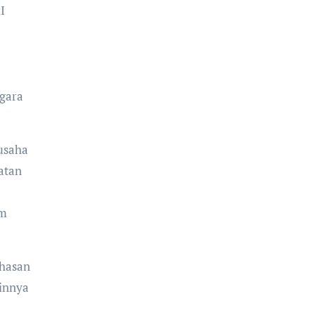
gara
 usaha
atan
am
ahasan
ainnya