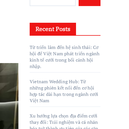
Recent Posts
Từ triển lãm đến hệ sinh thái: Cơ
hội để Việt Nam phát triển ngành
kinh tế cưới trong bối cảnh hội
nhập.
Vietnam Wedding Hub: Từ
những phiên kết nối đến cơ hội
hợp tác dài hạn trong ngành cưới
Việt Nam
Xu hướng lựa chọn địa điểm cưới
thay đổi: Trải nghiệm và cá nhân
hóa trở thành ưu tiên của các cặp