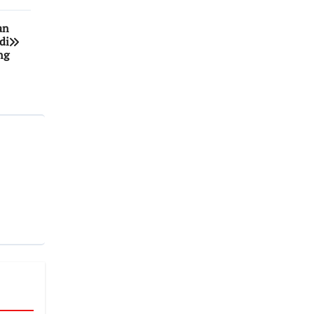
an
di
ng