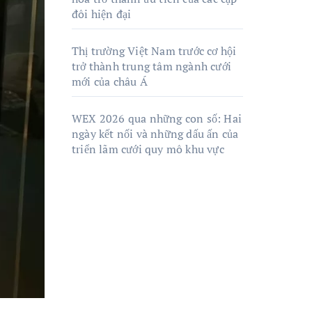
đôi hiện đại
Thị trường Việt Nam trước cơ hội
trở thành trung tâm ngành cưới
mới của châu Á
WEX 2026 qua những con số: Hai
ngày kết nối và những dấu ấn của
triển lãm cưới quy mô khu vực