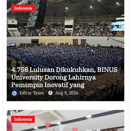
Indonesia
4.758 Lulusan Dikukuhkan, BINUS
University Dorong Lahirnya
Pemimpin Inovatif yang
Berdampak
Editor Team
Aug 9, 2026
Indonesia