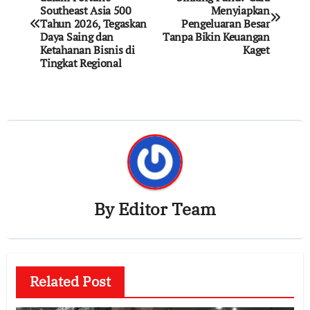
navigation
Southeast Asia 500
Menyiapkan
Tahun 2026, Tegaskan
Pengeluaran Besar
Daya Saing dan
Tanpa Bikin Keuangan
Ketahanan Bisnis di
Kaget
Tingkat Regional
By
Editor Team
Related Post