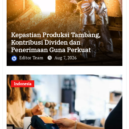
Kepastian Produksi Tambang,
Kontribusi Dividen dan
Penerimaan Guna Perkuat
Kedaulatan
Editor Team
Aug 7, 2026
Indonesia