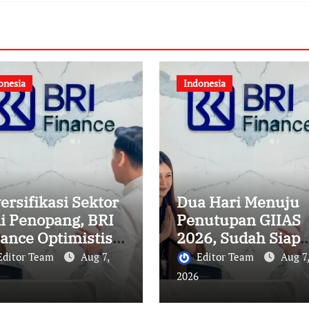
onesia
Indonesia
ersifikasi Sektor
Dua Hari Menuju
i Penopang, BRI
Penutupan GIIAS
ance Optimistis
2026, Sudah Siap
mbiayaan Alat
Wujudkan Mobil
Editor Team
Aug 7,
Editor Team
Aug 7,
at Berlanjut
Impian Bersama
2026
ngga Akhir 2026
BRI Finance Belu