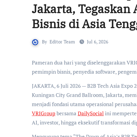
Jakarta, Tegaskan 
Bisnis di Asia Ten
By
Editor Team
Jul 6, 2026
Pameran dua hari yang diselenggarakan VRIGroup bersama DailySocial ini mempertemukan lebih dari 2.800
pemimpin bisnis, penyedia software, pengemb
JAKARTA, 6 Juli 2026 — B2B Tech Asia Expo 20
Kuningan City Grand Ballroom, Jakarta, mem
menjadi fondasi utama operasional perusaha
VRIGroup
bersama
DailySocial
ini memperte
AI, investor, hingga eksekutif transformasi di
Mengusung tema “The Dawn of Asia’s B2B Te