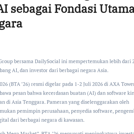
AI sebagai Fondasi Utam
ggara
ang AI, dan investor dari berbagai negara Asia.
26 (BTA ’26) resmi digelar pada 1-2 Juli 2026 di AXA Tower
bawa pesan bahwa kecerdasan buatan (AI) dan software kin
an di Asia Tenggara. Pameran yang diselenggarakan oleh
mukan pemimpin perusahaan, penyedia software, penge
gital dari berbagai negara di kawasan.
ch Mega Market”, BTA ’26 menyoroti meningkatnya investa