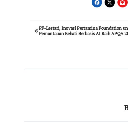
Post
PF-Lestari, Inovasi Pertamina Foundation u
Pemantauan Kehati Berbasis AI Raih APQA 2
navigation