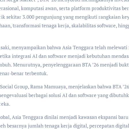
rasional, komputasi awan, serta platform produktivitas ber
rik sekitar 3.000 pengunjung yang mengikuti rangkaian ke
haan, transformasi tenaga kerja, skalabilitas software, hing
Sasaki, menyampaikan bahwa Asia Tenggara telah melewati 
 ketika integrasi AI dan software menjadi kebutuhan mendas
umbuh. Menurutnya, penyelenggaraan BTA ’26 menjadi bukt
benar-benar terbentuk.
lySocial Group, Rama Mamuaya, menjelaskan bahwa BTA ’2
engevaluasi berbagai solusi AI dan software yang dibutuh
reka.
obal, Asia Tenggara dinilai menjadi kawasan ekspansi baru
eh besarnya jumlah tenaga kerja digital, percepatan digital