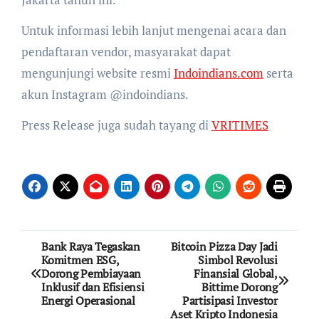
Untuk informasi lebih lanjut mengenai acara dan
pendaftaran vendor, masyarakat dapat
mengunjungi website resmi
Indoindians.com
serta
akun Instagram @indoindians.
Press Release juga sudah tayang di
VRITIMES
Post
Bank Raya Tegaskan
Bitcoin Pizza Day Jadi
Komitmen ESG,
Simbol Revolusi
navigation
Dorong Pembiayaan
Finansial Global,
Inklusif dan Efisiensi
Bittime Dorong
Energi Operasional
Partisipasi Investor
Aset Kripto Indonesia