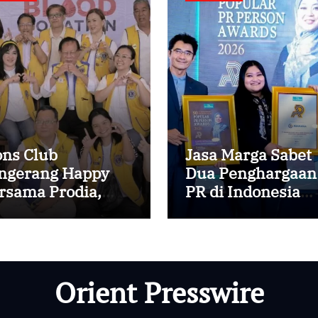
ons Club
Jasa Marga Sabet
ngerang Happy
Dua Penghargaan
rsama Prodia,
PR di Indonesia
ralis AI, dan
Public Relations
inik Mata Serpong
Summit 2026
rluas Akses
yanan Kesehatan
eventif melalui
Orient Presswire
kti Sosial