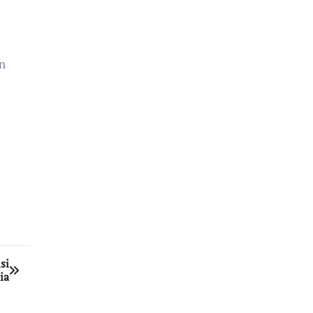
an
si
ia