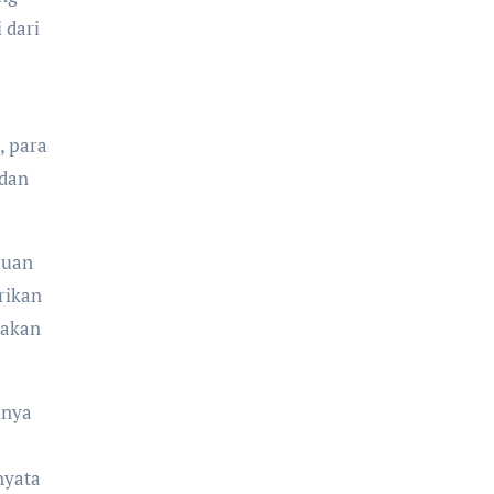
 dari
, para
 dan
juan
rikan
 akan
inya
nyata