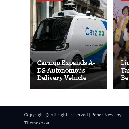
Carziqo Expands A-
Li
DS Autonomous
Ta
Delivery Vehicle
Be
Operations to New
Cu
York
Kl
Pe
La
Pr
Copyright © All rights reserved
|
Paper News
by
Ba
Themeansar
.