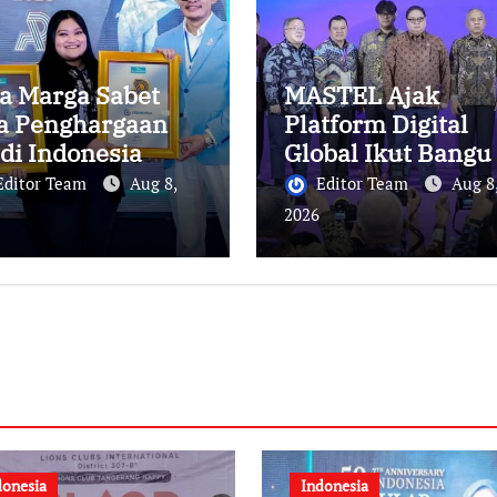
a Marga Sabet
MASTEL Ajak
a Penghargaan
Platform Digital
di Indonesia
Global Ikut Bangu
lic Relations
Infrastruktur Digi
Editor Team
Aug 8,
Editor Team
Aug 8
mmit 2026
Nasional
2026
donesia
Indonesia