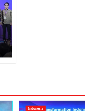
n
tal
,
Indonesia