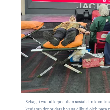
Sebagai wujud kepedulian sosial dan komitmen terhadap kemanusiaan, BRI Region 6 menyelenggarakan
kegiatan donor darah yang diikuti oleh para p