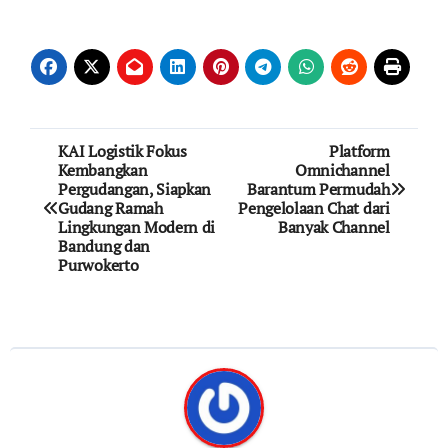
Post
KAI Logistik Fokus
Platform
Kembangkan
Omnichannel
navigation
Pergudangan, Siapkan
Barantum Permudah
Gudang Ramah
Pengelolaan Chat dari
Lingkungan Modern di
Banyak Channel
Bandung dan
Purwokerto