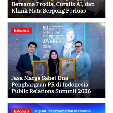
Bersama Prodia, Curalis AI, dan
Klinik Mata Serpong Perluas
Akses Layanan Kesehatan
Preventif melalui Bakti Sosial
Kesehatan
Indonesia
Jasa Marga Sabet Dua
Penghargaan PR di Indonesia
Public Relations Summit 2026
Indonesia