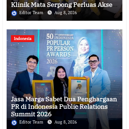
Klinik Mata Serpong Perluas Akses
Layanan Kesehatan Preventif
Editor Team
Aug 8, 2026
melalui Bakti Sosial Kesehatan
Indonesia
Jasa Marga Sabet Dua Penghargaan
PR di Indonesia Public Relations
Summit 2026
Editor Team
Aug 8, 2026