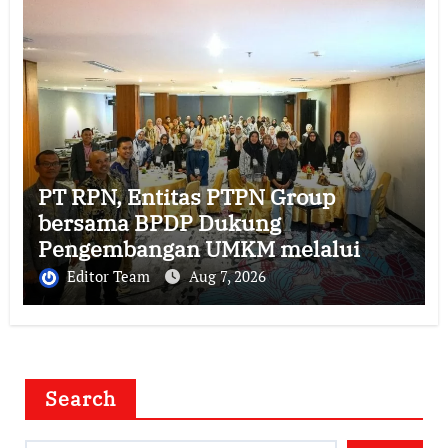
PT RPN, Entitas PTPN Group
bersama BPDP Dukung
Pengembangan UMKM melalui
Workshop Pangan Sehat Berbasis
Editor Team
Aug 7, 2026
Minyak Sawit
Search