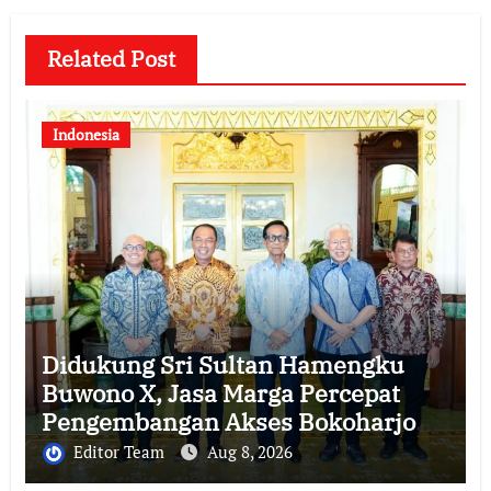
Related Post
Indonesia
Didukung Sri Sultan Hamengku
Buwono X, Jasa Marga Percepat
Pengembangan Akses Bokoharjo
Tol Jogja-Solo untuk Dukung
Editor Team
Aug 8, 2026
Konektivitas DIY