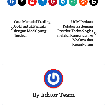
Post
Cara Memulai Trading
UGM Perkuat
Gold untuk Pemula
Kolaborasi dengan
navigation
dengan Modal yang
Positive Technologies
Terukur
melalui Kunjungan ke
Moskow dan
KazanForum
By
Editor Team