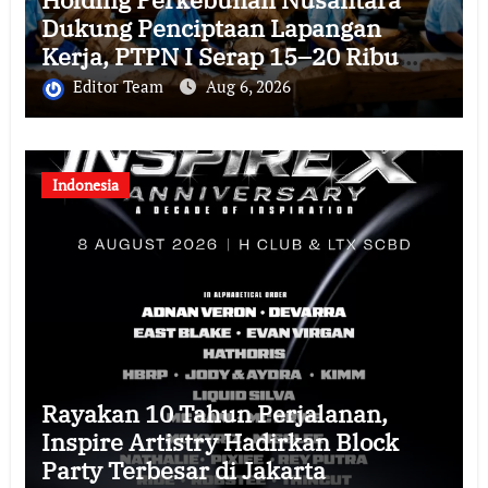
Dukung Penciptaan Lapangan
Kerja, PTPN I Serap 15–20 Ribu
Pekerja di Pabrik Tembakau
Editor Team
Aug 6, 2026
Indonesia
Rayakan 10 Tahun Perjalanan,
Inspire Artistry Hadirkan Block
Party Terbesar di Jakarta