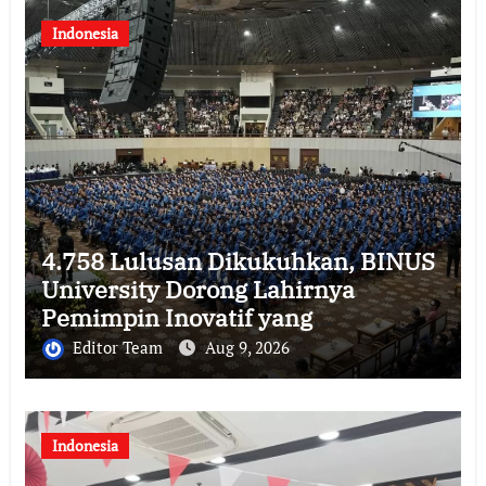
Indonesia
4.758 Lulusan Dikukuhkan, BINUS
University Dorong Lahirnya
Pemimpin Inovatif yang
Berdampak
Editor Team
Aug 9, 2026
Indonesia