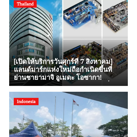
Thailand
[เปิดให้บริการวันศุกร์ที่ 7 สิงหาคม]
แลนด์มาร์กแห่งใหม่ถือกำเนิดขึ้นที่
ย่านชายามาจิ อูเมดะ โอซากา!
“Alpen OSAKA” ร้านกีฬาเรือธงที่ใหญ่
ที่สุดแห่งหนึ่งในญี่ปุ่นฝั่งตะวันตก
รองรับการซื้อสินค้าปลอดภาษี เปิดให้
Indonesia
บริการอย่างเป็นทางการ