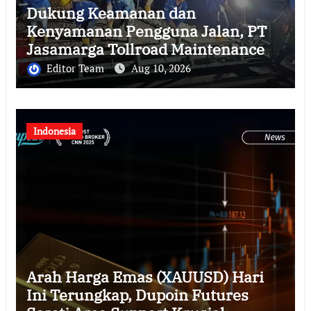
Dukung Keamanan dan
Kenyamanan Pengguna Jalan, PT
Jasamarga Tollroad Maintenance
Laksanakan Pekerjaan Preservasi
Editor Team
Aug 10, 2026
di Ruas Jalan Tol Jagorawi
Indonesia
Arah Harga Emas (XAUUSD) Hari
Ini Terungkap, Dupoin Futures