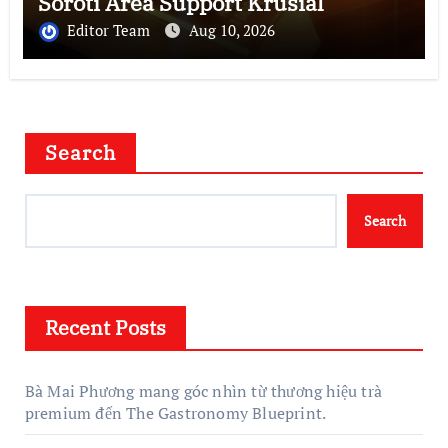
Soroti Area Support Krusial
Editor Team
Aug 10, 2026
Search
Search
Recent Posts
Bà Mai Phương mang góc nhìn từ thương hiệu trà
premium đến The Gastronomy Blueprint.