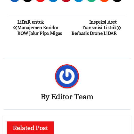
Post
LiDAR untuk
Inspeksi Aset
Manajemen Koridor
Transmisi Listrik
navigation
ROW Jalur Pipa Migas
Berbasis Drone LiDAR
By
Editor Team
Related Post