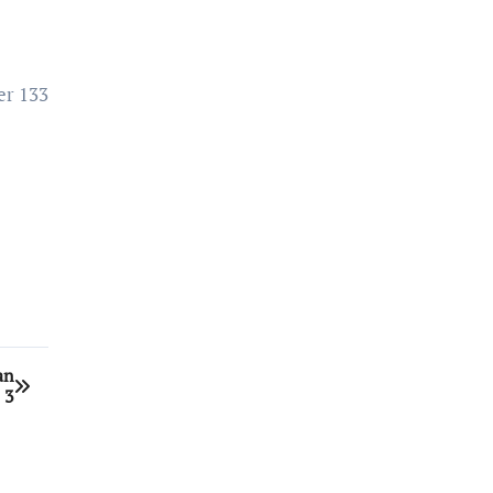
er 133
an
 3