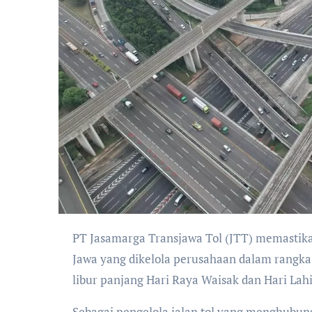
PT Jasamarga Transjawa Tol (JTT) memastikan kesiapan layanan operasional di seluruh ruas Jalan Tol Trans
Jawa yang dikelola perusahaan dalam rangka
libur panjang Hari Raya Waisak dan Hari Lah
Sebagai pengelola jalan tol yang menghubungk