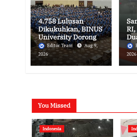
4.758 Lulusan
Sa
Dikukuhkan, BINUS
RI
University Dorong
Du
Lahirnya Pemimpin
Ka
Editor Team
Aug 9,
Inovatif yang
Nu
2026
2026
Berdampak
You Missed
Indonesia
In