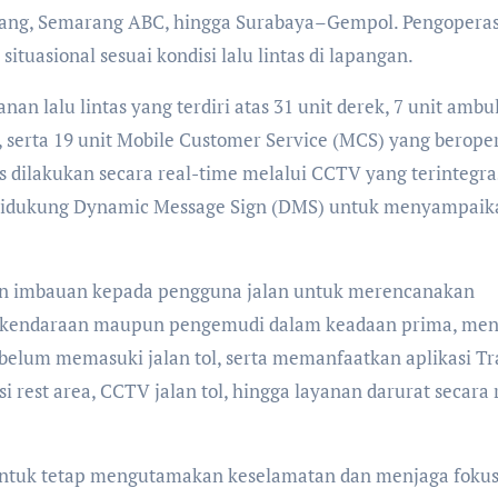
ang, Semarang ABC, hingga Surabaya–Gempol. Pengopera
ituasional sesuai kondisi lalu lintas di lapangan.
an lalu lintas yang terdiri atas 31 unit derek, 7 unit ambu
R), serta 19 unit Mobile Customer Service (MCS) yang berope
s dilakukan secara real-time melalui CCTV yang terintegra
ta didukung Dynamic Message Sign (DMS) untuk menyampaik
n imbauan kepada pengguna jalan untuk merencanakan
i kendaraan maupun pengemudi dalam keadaan prima, men
belum memasuki jalan tol, serta memanfaatkan aplikasi T
i rest area, CCTV jalan tol, hingga layanan darurat secara 
untuk tetap mengutamakan keselamatan dan menjaga foku