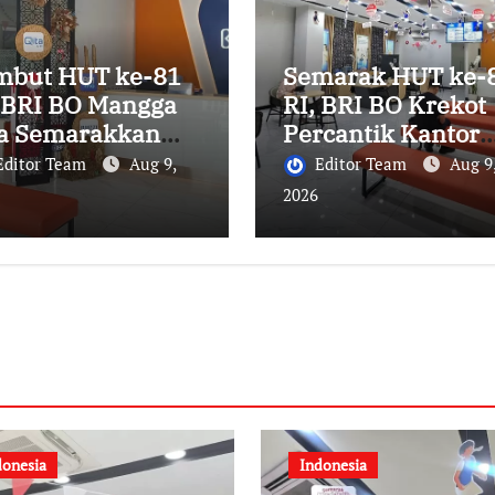
mbut HUT ke-81
Semarak HUT ke-
, BRI BO Mangga
RI, BRI BO Krekot
a Semarakkan
Percantik Kantor
ntor dengan
dengan Dekorasi
Editor Team
Aug 9,
Editor Team
Aug 9
ansa Merah Putih
Bernuansa Merah
2026
Putih
donesia
Indonesia