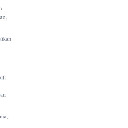
n
an,
aikan
ruh
lan
ama,