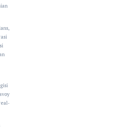
sian
lans,
rasi
si
an
gisi
ravoy
real-
s