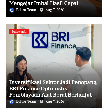
Mengejar Imbal Hasil Cepat
Editor Team
Aug 7, 2026
Indonesia
Diversifikasi Sektor Jadi Penopang,
BRI Finance Optimistis
Pembiayaan Alat Berat Berlanjut
hingga Akhir 2026
Editor Team
Aug 7, 2026