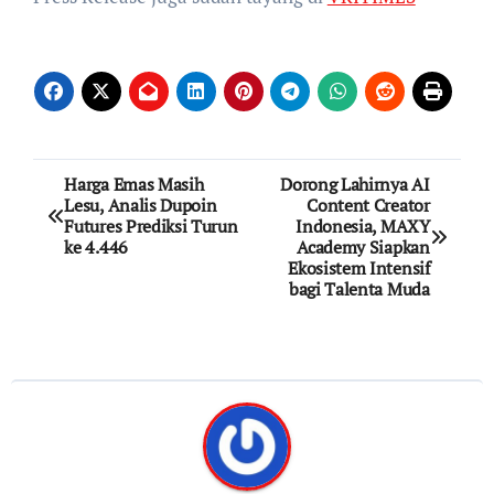
Post
Harga Emas Masih
Dorong Lahirnya AI
Lesu, Analis Dupoin
Content Creator
navigation
Futures Prediksi Turun
Indonesia, MAXY
ke 4.446
Academy Siapkan
Ekosistem Intensif
bagi Talenta Muda